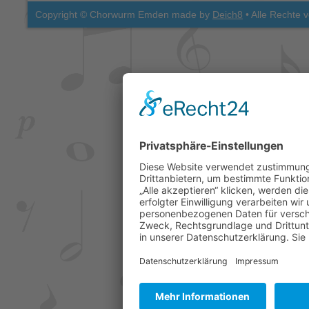
Copyright © Chorwurm Emden made by
Deich8
• Alle Rechte 