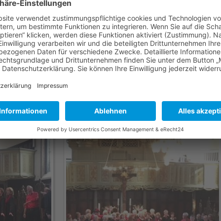
ne Auftritte - hier können Sie sich einen Eindruck von unsere
Das Frühlingskonzert"
r Lutherkirche in Leer gemeinsam mit dem Männerchor euterpe 
isch herb".