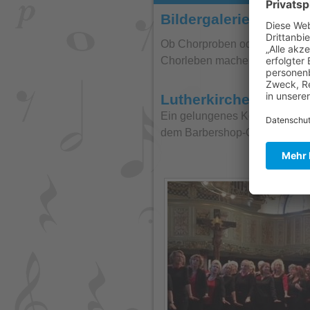
Bildergalerie
Ob Chorproben oder verschiede
Chorleben machen.
Lutherkirche 2018 " 
Ein gelungenes Konzert in de
dem Barbershop-Quartett "fries