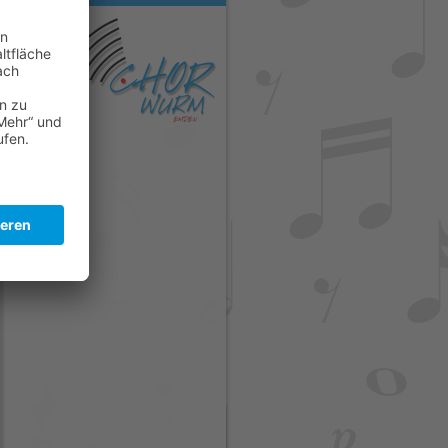
m
und